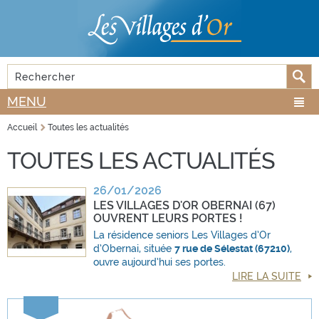
Aller au
Skip to
contenu
navigation
principal
Rechercher
FORMULAIRE DE RECHERCHE
MENU
Accueil
Toutes les actualités
VOUS ÊTES ICI
TOUTES LES ACTUALITÉS
26/01/2026
LES VILLAGES D'OR OBERNAI (67)
OUVRENT LEURS PORTES !
La résidence seniors Les Villages d’Or
d’Obernai, située
7 rue de Sélestat (67210)
,
ouvre aujourd’hui ses portes.
LIRE LA SUITE