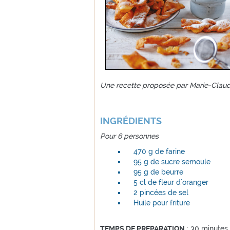
Une recette proposée par Marie-Clau
INGR
É
DIENTS
Pour 6 personnes
470 g de farine
95 g de sucre semoule
95 g de beurre
5 cl de fleur d'oranger
2 pincées de sel
Huile pour friture
TEMPS DE PREPARATION
: 30 minutes