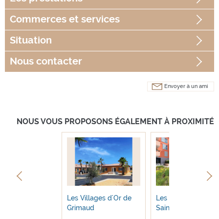
Commerces
et services
Situation
Nous contacter
Envoyer à un ami
NOUS VOUS PROPOSONS ÉGALEMENT À PROXIMITÉ
llages d’Or de
Les Villages d'Or de
Les Villages d'Or d
 sur Mer
Grimaud
Saint Martin d...