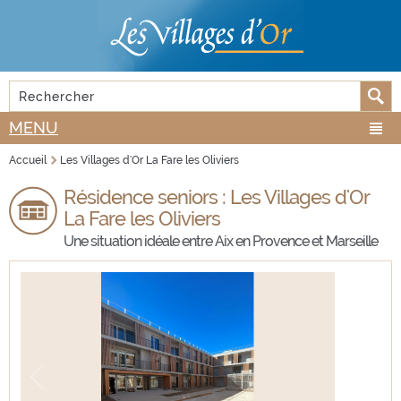
Aller au
Skip to
contenu
navigation
principal
Rechercher
FORMULAIRE DE RECHERCHE
MENU
Accueil
Les Villages d'Or La Fare les Oliviers
VOUS ÊTES ICI
Résidence seniors : Les Villages d'Or
La Fare les Oliviers
Une situation idéale entre Aix en Provence et Marseille