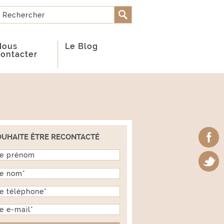
Rechercher
FORMULAIRE DE
RECHERCHE
Nous
Le Blog
contacter
OUHAITE ÊTRE RECONTACTÉ
om
*
phone
*
il
*