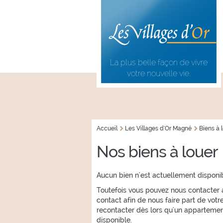
Aller au
Skip to
contenu
navigation
principal
La plus belle façon de vivre
votre nouvelle vie.
Accueil
Les Villages d'Or Magné
Biens à 
VOUS ÊTES ICI
Nos biens à louer
Aucun bien n'est actuellement disponib
Toutefois vous pouvez nous contacter
contact afin de nous faire part de vot
recontacter dès lors qu'un appartemen
disponible.