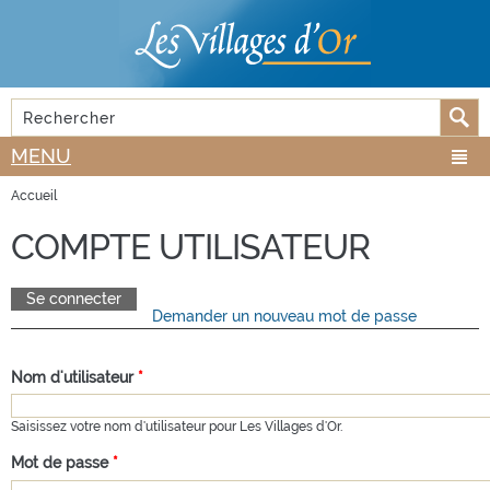
Aller au
Skip to
contenu
navigation
principal
Rechercher
FORMULAIRE DE RECHERCHE
MENU
Accueil
VOUS ÊTES ICI
COMPTE UTILISATEUR
Se connecter
(onglet actif)
Demander un nouveau mot de passe
ONGLETS PRINCIPAUX
Nom d'utilisateur
*
Saisissez votre nom d'utilisateur pour Les Villages d'Or.
Mot de passe
*