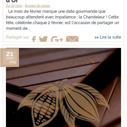
d’Or
Art de vivre
Recettes de cuisine
Le mois de février marque une date gourmande que
beaucoup attendent avec impatience : la Chandeleur ! Cette
fête, célébrée chaque 2 février, est l’occasion de partager un
moment de...
Lire la suite
Partager sur
21
JANV.
2025