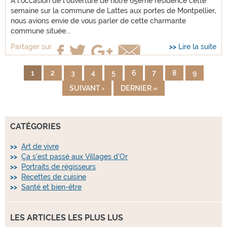
A l'occasion de l'ouverture de notre 65ème résidence cette
semaine sur la commune de Lattes aux portes de Montpellier,
nous avions envie de vous parler de cette charmante
commune située...
Lire la suite
Partager sur
1
2
3
4
5
6
7
8
9
PAGES
SUIVANT ›
DERNIER »
CATÉGORIES
Art de vivre
Ça s’est passé aux Villages d’Or
Portraits de régisseurs
Recettes de cuisine
Santé et bien-être
LES ARTICLES LES PLUS LUS