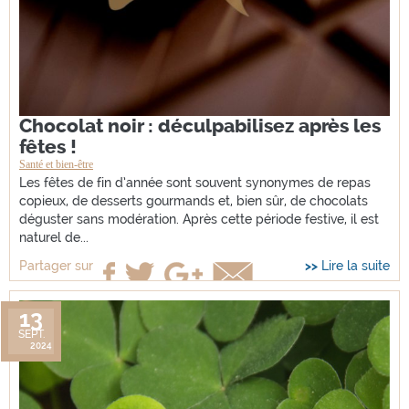
Chocolat noir : déculpabilisez après les
fêtes !
Santé et bien-être
Les fêtes de fin d’année sont souvent synonymes de repas
copieux, de desserts gourmands et, bien sûr, de chocolats
déguster sans modération. Après cette période festive, il est
naturel de...
Lire la suite
Partager sur
13
SEPT.
2024