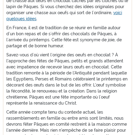
de chasse aux œufs en chocolat cachés par les cloches ou le
lapin de Pâques. Si vous cherchez des idées originales pour
organiser une chasse aux oeufs qui sort de l'ordinaire,
voici
quelques idées
.
En France, il est de tradition de se réunir en famille autour
d'un bon repas et de s'offrir des chocolats de Pâques, à
l'arrivée du printemps.
Cette fête est synonyme de joie, de
partage et de bonne humeur.
Savez-vous d'où vient l'origine des oeufs en chocolat ?
À
l’approche des fêtes de Pâques, petits et grands attendent
avec impatience de recevoir leurs œufs en chocolat. Cette
tradition remonte à la période de l’Antiquité pendant laquelle
les Égyptiens, Perses et Romains célébraient le printemps en
décorant des œufs dans le but de les offrir. L’œuf symbolise
la fécondité, le renouveau et la création. Dans la religion
chrétienne, Pâques est une fête importante où l'oeuf
représente la renaissance du Christ.
Cette année compte tenu du contexte actuel, les
rassemblements en famille ou entre amis sont limités, nous
devrons fêter Pâques en comité restreint à la maison comme
l’année dernière. Mais rien n’empêche de se faire plaisir pour