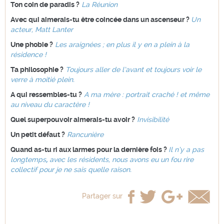
Ton coin de paradis ?
La Réunion
Avec qui aimerais-tu être coincée dans un ascenseur ?
Un
acteur, Matt Lanter
Une phobie ?
Les araignées ; en plus il y en a plein à la
résidence !
Ta philosophie ?
Toujours aller de l’avant et toujours voir le
verre à moitié plein.
A qui ressembles-tu ?
A ma mère : portrait craché ! et même
au niveau du caractère !
Quel superpouvoir aimerais-tu avoir ?
Invisibilité
Un petit défaut ?
Rancunière
Quand as-tu ri aux larmes pour la dernière fois ?
Il n’y a pas
longtemps
,
avec les résidents, nous avons eu un fou rire
collectif pour je ne sais quelle raison.
Partager sur