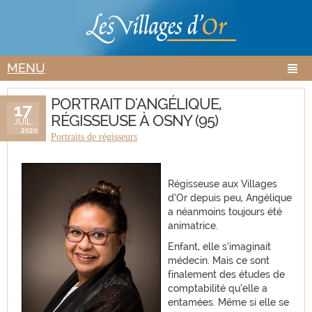
Aller au
Skip to
contenu
navigation
principal
MENU
PORTRAIT D'ANGÉLIQUE,
17
RÉGISSEUSE À OSNY (95)
JUIL.
2020
Portraits de régisseurs
Régisseuse aux Villages
d’Or depuis peu, Angélique
a néanmoins toujours été
animatrice.
Enfant, elle s’imaginait
médecin. Mais ce sont
finalement des études de
comptabilité qu’elle a
entamées. Même si elle se