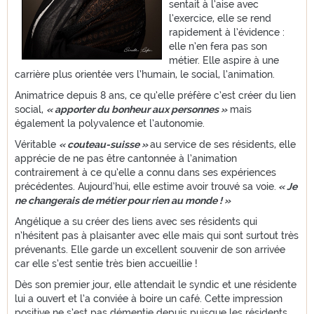
sentait à l’aise avec
l’exercice, elle se rend
rapidement à l’évidence :
elle n’en fera pas son
métier. Elle aspire à une
carrière plus orientée vers l’humain, le social, l’animation.
Animatrice depuis 8 ans, ce qu’elle préfère c’est créer du lien
social,
« apporter du bonheur aux personnes »
mais
également la polyvalence et l’autonomie.
Véritable
« couteau-suisse »
au service de ses résidents, elle
apprécie de ne pas être cantonnée à l’animation
contrairement à ce qu’elle a connu dans ses expériences
précédentes. Aujourd’hui, elle estime avoir trouvé sa voie.
« Je
ne changerais de métier pour rien au monde ! »
Angélique a su créer des liens avec ses résidents qui
n’hésitent pas à plaisanter avec elle mais qui sont surtout très
prévenants. Elle garde un excellent souvenir de son arrivée
car elle s’est sentie très bien accueillie !
Dès son premier jour, elle attendait le syndic et une résidente
lui a ouvert et l’a conviée à boire un café. Cette impression
positive ne s’est pas démentie depuis puisque les résidents