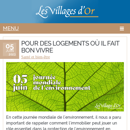
Aller au
Skip to
contenu
navigation
principal
MENU
POUR DES LOGEMENTS OÙ IL FAIT
05
BON VIVRE
JUIN
2023
Santé et bien-être
En cette journée mondiale de l'environnement, il nous a paru
important de rappeler comment l'immobilier peut jouer un
rôle essentiel dans la protection de l'environnement en