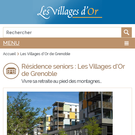
Aller au
Skip to
contenu
navigation
principal
Rechercher
FORMULAIRE DE RECHERCHE
MENU
Accueil
Les Villages d’Or de Grenoble
VOUS ÊTES ICI
Résidence seniors : Les Villages d’Or
de Grenoble
Vivre sa retraite au pied des montagnes...