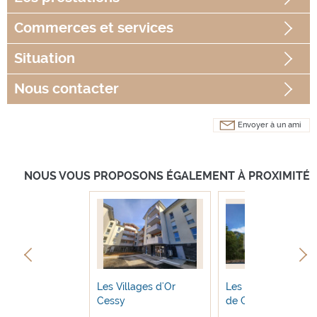
Commerces
et services
Situation
Nous contacter
Envoyer à un ami
NOUS VOUS PROPOSONS ÉGALEMENT À PROXIMITÉ
llages d’Or de
Les Villages d'Or
Les Villages d'Or P
les-Bains (p...
Cessy
de Claix