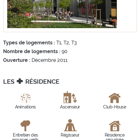
1
/
3
Types de logements :
T1, T2, T3
Nombre de logements :
90
Ouverture :
Décembre 2011
+
LES
RÉSIDENCE
Animations
Ascenseur
Club-House
Entretien des
Régisseur
Résidence
espaces verts
sécurisée