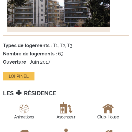
1
/
3
Types de logements :
T1, T2, T3
Nombre de logements :
63
Ouverture :
Juin 2017
LOI PINEL
+
LES
RÉSIDENCE
Animations
Ascenseur
Club-House