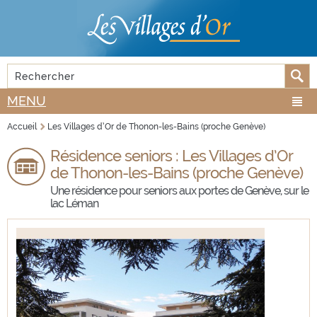
Aller au
Skip to
contenu
navigation
principal
Rechercher
FORMULAIRE DE RECHERCHE
MENU
Accueil
Les Villages d’Or de Thonon-les-Bains (proche Genève)
VOUS ÊTES ICI
Résidence seniors : Les Villages d’Or
de Thonon-les-Bains (proche Genève)
Une résidence pour seniors aux portes de Genève, sur le
lac Léman