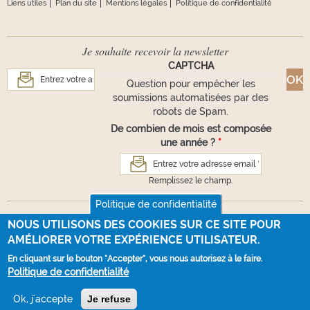
Liens utiles
Plan du site
Mentions légales
Politique de confidentialité
Je souhaite recevoir la newsletter
CAPTCHA
Question pour empêcher les
soumissions automatisées par des
robots de Spam.
De combien de mois est composée
une année ?
*
Remplissez le champ.
Politique de confidentialité
Suivez-nous
NOUS UTILISONS DES COOKIES SUR CE SITE POUR
AMÉLIORER VOTRE EXPÉRIENCE UTILISATEUR.
En cliquant sur le bouton "Accepter", vous nous autorisez à le faire.
Politique de confidentialité
Ok, j'accepte
Je refuse
Webdesign :
La Souris Verte
- Développement :
100% NET
VOUS AVEZ UNE QUESTION ?