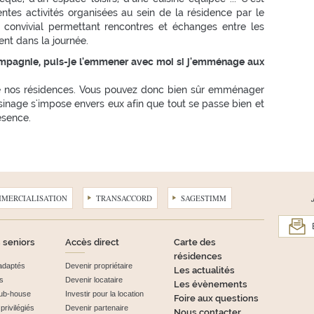
rentes activités organisées au sein de la résidence par le
t convivial permettant rencontres et échanges entre les
nt dans la journée.
mpagnie, puis-je l'emmener avec moi si j'emménage aux
e nos résidences. Vous pouvez donc bien sûr emménager
sinage s'impose envers eux afin que tout se passe bien et
ésence.
MMERCIALISATION
TRANSACCORD
SAGESTIMM
 seniors
Accès direct
Carte des
résidences
adaptés
Devenir propriétaire
Les actualités
s
Devenir locataire
Les évènements
club-house
Investir pour la location
Foire aux questions
rivilégiés
Devenir partenaire
Nous contacter