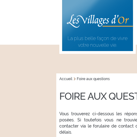
Aller au
Skip to
contenu
navigation
principal
La plus belle façon de vivre
votre nouvelle vie.
Accueil
Foire aux questions
VOUS ÊTES ICI
FOIRE AUX QUES
Vous trouverez ci-dessous les répo
posées. Si toutefois vous ne trouvi
contacter via le forulaire de contact
délais.