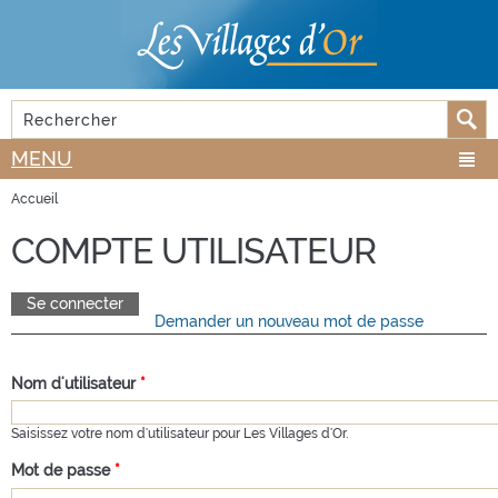
Aller au
Skip to
contenu
navigation
principal
Rechercher
FORMULAIRE DE RECHERCHE
MENU
Accueil
VOUS ÊTES ICI
COMPTE UTILISATEUR
Se connecter
(onglet actif)
Demander un nouveau mot de passe
ONGLETS PRINCIPAUX
Nom d'utilisateur
*
Saisissez votre nom d'utilisateur pour Les Villages d'Or.
Mot de passe
*