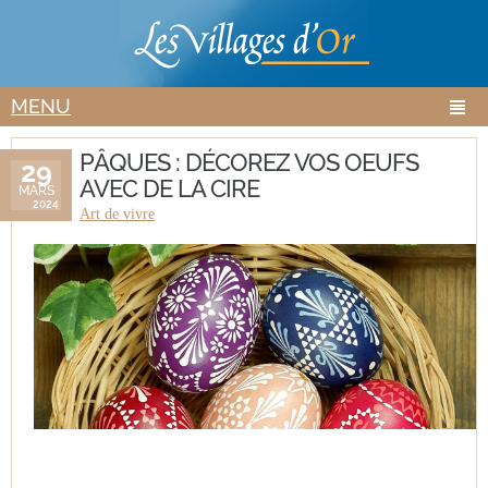
Aller au
Skip to
contenu
navigation
principal
MENU
PÂQUES : DÉCOREZ VOS OEUFS
29
AVEC DE LA CIRE
MARS
2024
Art de vivre