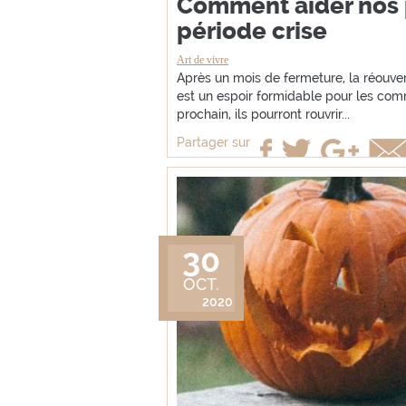
Comment aider nos 
période crise
Art de vivre
Après un mois de fermeture, la réou
est un espoir formidable pour les com
prochain, ils pourront rouvrir...
Partager sur
30
OCT.
2020