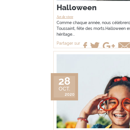
Halloween
Art de vivre
Comme chaque année, nous célèbrerons 
Toussaint, fête des morts.Halloween est
héritage...
Partager sur
28
OCT.
2020