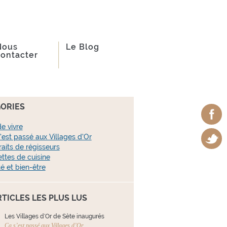
Nous
Le Blog
contacter
ORIES
de vivre
’est passé aux Villages d’Or
raits de régisseurs
ttes de cuisine
é et bien-être
RTICLES LES PLUS LUS
Les Villages d'Or de Sète inaugurés
Ça s’est passé aux Villages d’Or