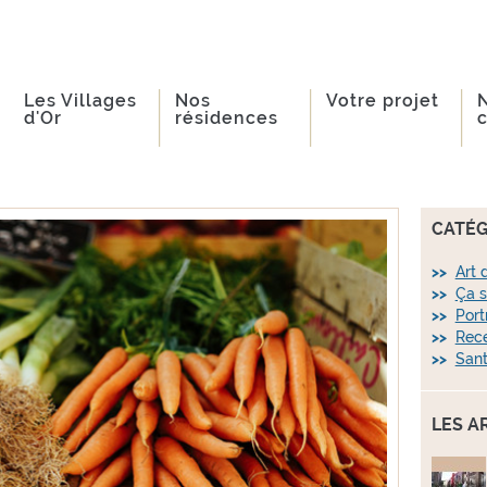
Les Villages
Nos
Votre projet
d'Or
résidences
CATÉG
Art 
Ça s
Port
Rece
Sant
LES A